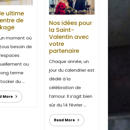
e ultime
entre de
Nos idées pour
ckage
la Saint-
Valentin avec
 un moment où
votre
 tous besoin de
partenaire
d’espaces
Chaque année, un
uellement ou
jour du calendrier est
 long terme
dédié à la
tocker du ...
célébration de
l’amour. Il s’agit bien
d More
sûr du 14 février ...
Read More