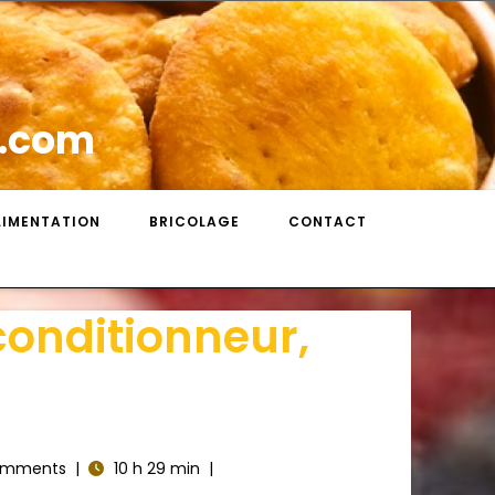
s.com
LIMENTATION
BRICOLAGE
CONTACT
conditionneur,
omments
|
10 h 29 min
|