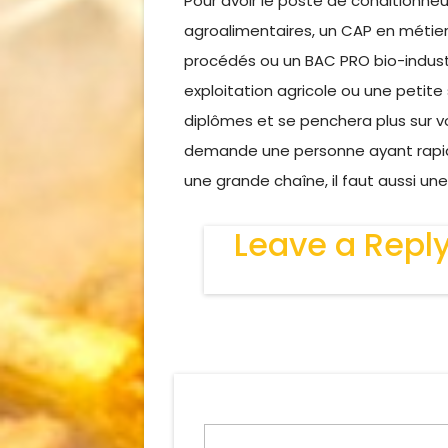
Pour avoir le poste de conditionneu
agroalimentaires, un CAP en métie
procédés ou un BAC PRO bio-indust
exploitation agricole ou une petite
diplômes et se penchera plus sur v
demande une personne ayant rapidi
une grande chaîne, il faut aussi un
Leave a Repl
Votre adresse de messagerie ne ser
indiqués avec
*
Commentaire
*