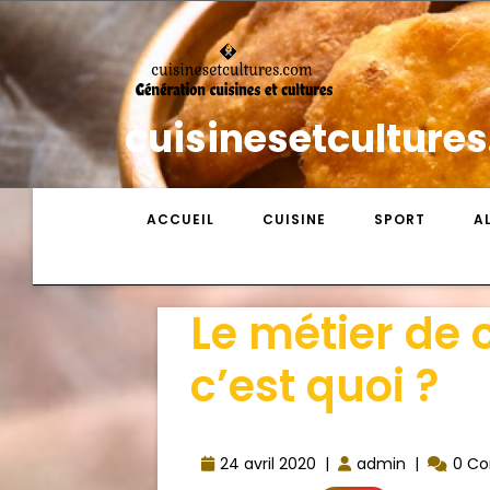
cuisinesetculture
ACCUEIL
CUISINE
SPORT
A
Le métier de 
c’est quoi ?
24 avril 2020
|
admin
|
0 C