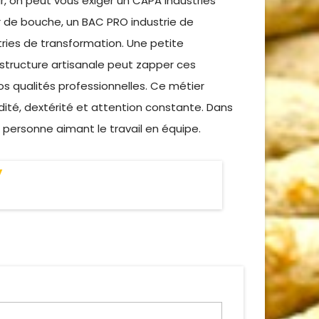
r, on peut vous exiger un CAPA Industries
r de bouche, un BAC PRO industrie de
ries de transformation. Une petite
 structure artisanale peut zapper ces
os qualités professionnelles. Ce métier
té, dextérité et attention constante. Dans
e personne aimant le travail en équipe.
y
a pas publiée.
Les champs obligatoires sont