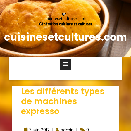
cuisinesetcultures.com
Les différents types
de machines
expresso
7 juin 2017
|
admin
|
0