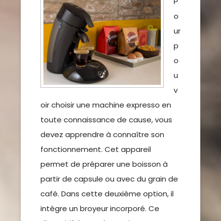
P
o
ur
p
o
u
v
oir choisir une machine expresso en
toute connaissance de cause, vous
devez apprendre à connaître son
fonctionnement. Cet appareil
permet de préparer une boisson à
partir de capsule ou avec du grain de
café. Dans cette deuxième option, il
intègre un broyeur incorporé. Ce