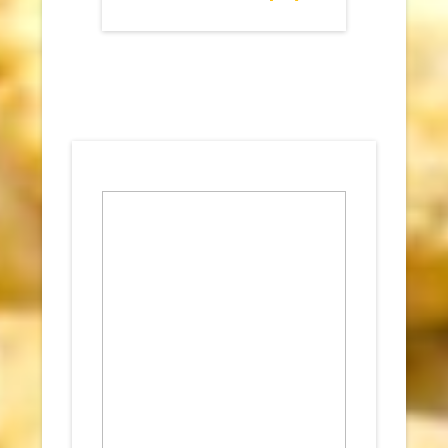
Votre adresse de messagerie ne sera
pas publiée.
Les champs obligatoires
sont indiqués avec
*
Commentaire
*