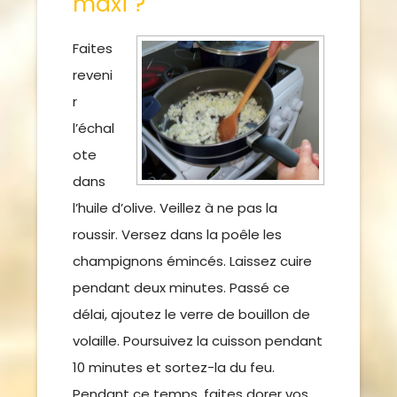
maxi ?
Faites
reveni
r
l’échal
ote
dans
l’huile d’olive. Veillez à ne pas la
roussir. Versez dans la poêle les
champignons émincés. Laissez cuire
pendant deux minutes. Passé ce
délai, ajoutez le verre de bouillon de
volaille. Poursuivez la cuisson pendant
10 minutes et sortez-la du feu.
Pendant ce temps, faites dorer vos