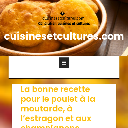
cuisinesetcultures.com
La bonne recette
pour le poulet à la
moutarde, à
l’estragon et aux